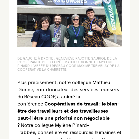
DE GAUCHE À DROITE : GENEVIÈVE RAJOTTE SAURIOL DE LA
COOPÉRARITE BLEU FORÊT, MATHIEU DIONNE ET MYLÈNE
PINARD-L’ABBÉE DU RÉSEAU COOP, MAXIME TREMBLAY DE LA
COOPÉRATIVE LA CHARRETTE.
Plus précisément, notre collègue Mathieu
Dionne, coordonnateur des services-conseils
du Réseau COOP, a animé la
conférence
Coopératives de travail : le bien-
être des travailleurs et des travailleuses
peut-il être une priorité non négociable
?
Notre collègue Mylène Pinard-
L’abbée, conseillère en ressources humaines et