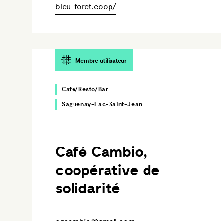
bleu-foret.coop/
Membre utilisateur
Café/Resto/Bar
Saguenay–Lac-Saint-Jean
Café Cambio,
coopérative de
solidarité